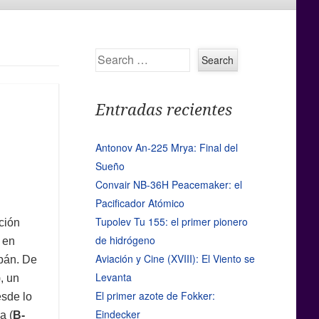
Search
Entradas recientes
Antonov An-225 Mrya: Final del
Sueño
Convair NB-36H Peacemaker: el
Pacificador Atómico
Tupolev Tu 155: el primer pionero
ción
de hidrógeno
 en
Aviación y Cine (XVIII): El Viento se
ipán. De
Levanta
, un
El primer azote de Fokker:
sde lo
Eindecker
a (
B-