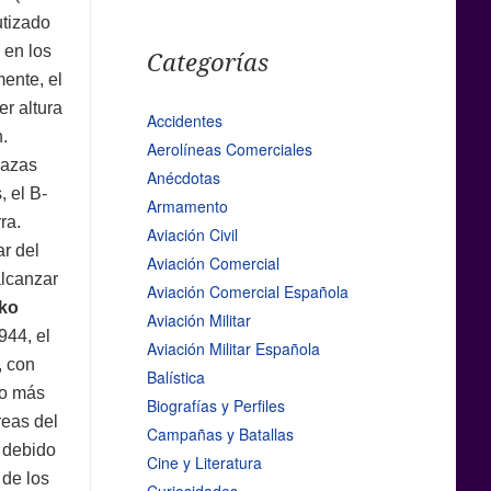
utizado
 en los
Categorías
mente, el
r altura
Accidentes
n.
Aerolíneas Comerciales
cazas
Anécdotas
 el B-
Armamento
ra.
Aviación Civil
ar del
Aviación Comercial
alcanzar
Aviación Comercial Española
iko
Aviación Militar
944, el
Aviación Militar Española
, con
Balística
to más
Biografías y Perfiles
reas del
Campañas y Batallas
n debido
Cine y Literatura
de los