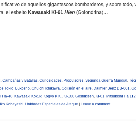
ificativo de aquellos gigantescos bombarderos, y sobre todo, v
a, el esbelto
Kawasaki Ki-61
Hien
(Golondrina)…
s
,
Campañas y Batallas
,
Curiosidades
,
Propulsores
,
Segunda Guerra Mundial
,
Téc
de Tokio
,
Bukōshō
,
Chuichi Ichikawa
,
Colisión en el aire
,
Daimler Benz DB-601
,
Go
i Ha-40
,
Kawasaki Kokuki Kogyo K.K.
,
Ki-100 Goshikisen
,
Ki-61
,
Mitsubishi Ha 112-
iko Kobayashi
,
Unidades Especiales de Ataque
|
Leave a comment