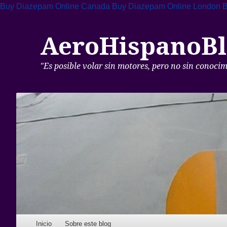
Buy Diazepam Online Canada
Buy Diazepam Online London
B
AeroHispanoBl
"Es posible volar sin motores, pero no sin conoci
Skip to content
Inicio
Sobre este blog