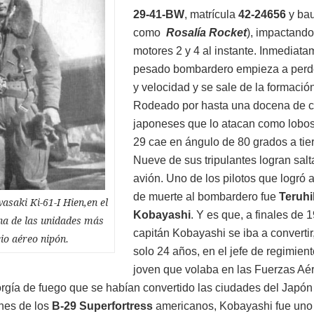
29-41-BW
, matrícula
42-24656
y ba
como
Rosalía Rocket
), impactando
motores 2 y 4 al instante. Inmediata
pesado bombardero empieza a perde
y velocidad y se sale de la formació
Rodeado por hasta una docena de 
japoneses que lo atacan como lobos,
29 cae en ángulo de 80 grados a tier
Nueve de sus tripulantes logran salt
avión. Uno de los pilotos que logró 
de muerte al bombardero fue
Teruh
asaki Ki-61-I Hien,en el
Kobayashi
. Y es que, a finales de 1
una de las unidades más
capitán Kobayashi se iba a convertir
io aéreo nipón.
solo 24 años, en el jefe de regimien
joven que volaba en las Fuerzas Aé
 orgía de fuego que se habían convertido las ciudades del Japó
ones de los
B-29 Superfortress
americanos, Kobayashi fue uno 