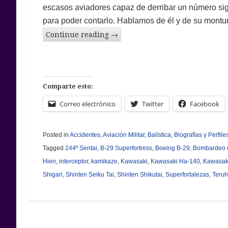
escasos aviadores capaz de derribar un número sign
para poder contarlo. Hablamos de él y de su montur
Continue reading
→
Comparte esto:
Correo electrónico
Twitter
Facebook
Posted in
Accidentes
,
Aviación Militar
,
Balística
,
Biografías y Perfile
Tagged
244º Sentai
,
B-29 Superfortress
,
Boeing B-29
,
Bombardeo 
Hien
,
interceptor
,
kamikaze
,
Kawasaki
,
Kawasaki Ha-140
,
Kawasak
Shigari
,
Shinten Seiku Tai
,
Shinten Shikutai
,
Superfortalezas
,
Teruh