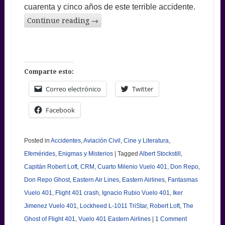
cuarenta y cinco años de este terrible accidente.
Continue reading
→
Comparte esto:
Correo electrónico
Twitter
Facebook
Posted in
Accidentes
,
Aviación Civil
,
Cine y Literatura
,
Efemérides
,
Enigmas y Misterios
|
Tagged
Albert Stockstill
,
Capitán Robert Loft
,
CRM
,
Cuarto Milenio Vuelo 401
,
Don Repo
,
Don Repo Ghost
,
Eastern Air Lines
,
Eastern Airlines
,
Fantasmas
Vuelo 401
,
Flight 401 crash
,
Ignacio Rubio Vuelo 401
,
Iker
Jimenez Vuelo 401
,
Lockheed L-1011 TriStar
,
Robert Loft
,
The
Ghost of Flight 401
,
Vuelo 401 Eastern Airlines
|
1 Comment