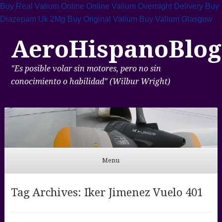
Buy Real Valium Online
Online Valium Overnight Delivery
Buy
Diazepam Uk 2Mg
Buy Original Valium
Buy Valium Glasgow
AeroHispanoBlog
"Es posible volar sin motores, pero no sin
conocimiento o habilidad" (Wilbur Wright)
Menu
Skip to content
Tag Archives:
Iker Jimenez Vuelo 401