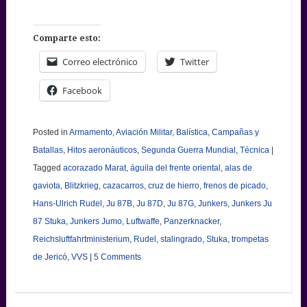
Comparte esto:
Correo electrónico
Twitter
Facebook
Posted in
Armamento
,
Aviación Militar
,
Balística
,
Campañas y
Batallas
,
Hitos aeronáuticos
,
Segunda Guerra Mundial
,
Técnica
|
Tagged
acorazado Marat
,
águila del frente oriental
,
alas de
gaviota
,
Blitzkrieg
,
cazacarros
,
cruz de hierro
,
frenos de picado
,
Hans-Ulrich Rudel
,
Ju 87B
,
Ju 87D
,
Ju 87G
,
Junkers
,
Junkers Ju
87 Stuka
,
Junkers Jumo
,
Luftwaffe
,
Panzerknacker
,
Reichsluftfahrtministerium
,
Rudel
,
stalingrado
,
Stuka
,
trompetas
de Jericó
,
VVS
|
5 Comments