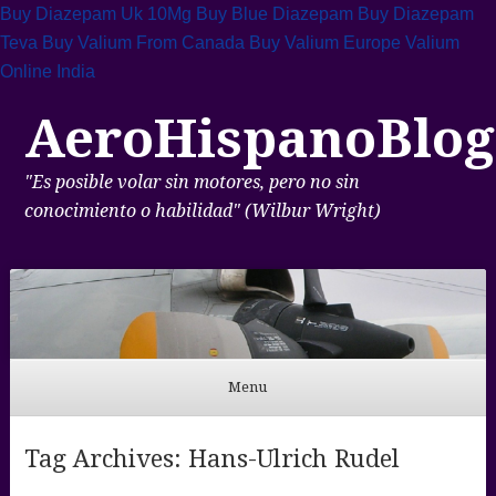
Buy Diazepam Uk 10Mg
Buy Blue Diazepam
Buy Diazepam
Teva
Buy Valium From Canada
Buy Valium Europe
Valium
Online India
AeroHispanoBlog
"Es posible volar sin motores, pero no sin
conocimiento o habilidad" (Wilbur Wright)
Menu
Skip to content
Tag Archives:
Hans-Ulrich Rudel