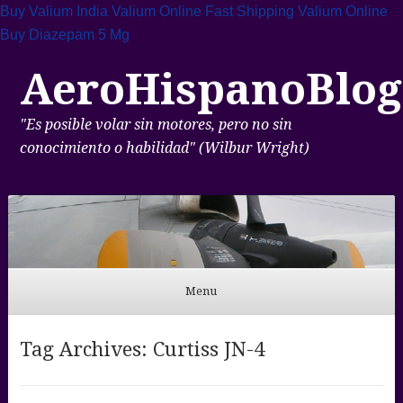
Buy Valium India
Valium Online Fast Shipping
Valium Online
Buy Diazepam 5 Mg
AeroHispanoBlog
"Es posible volar sin motores, pero no sin
conocimiento o habilidad" (Wilbur Wright)
Menu
Skip to content
Tag Archives:
Curtiss JN-4