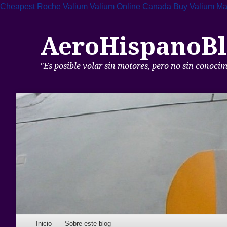
Cheapest Roche Valium
Valium Online Canada
Buy Valium Ma
AeroHispanoBl
"Es posible volar sin motores, pero no sin conoci
Skip to content
Inicio
Sobre este blog