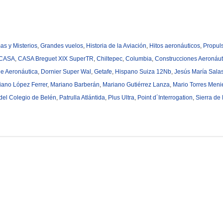
as y Misterios
,
Grandes vuelos
,
Historia de la Aviación
,
Hitos aeronáuticos
,
Propul
CASA
,
CASA Breguet XIX SuperTR
,
Chiltepec
,
Columbia
,
Construcciones Aeronáut
de Aeronáutica
,
Dornier Super Wal
,
Getafe
,
Hispano Suiza 12Nb
,
Jesús María Sala
iano López Ferrer
,
Mariano Barberán
,
Mariano Gutiérrez Lanza
,
Mario Torres Meni
del Colegio de Belén
,
Patrulla Atlántida
,
Plus Ultra
,
Point d´Interrogation
,
Sierra de