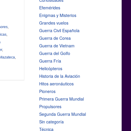
Curiosidades
Efemérides
Enigmas y Misterios
Grandes vuelos
sores
,
Guerra Civil Española
icas
,
Guerra de Corea
s
Guerra de Vietnam
er
,
Guerra del Golfo
 Mazateca
,
Guerra Fría
Helicópteros
Historia de la Aviación
Hitos aeronáuticos
Pioneros
Primera Guerra Mundial
Propulsores
Segunda Guerra Mundial
Sin categoría
Técnica