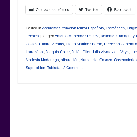
Correo electrónico
Twitter
Facebook
Posted in
Accidentes
,
Aviación Militar Española
,
Efemérides
,
Enigm
Técnica
|
Tagged
Antonio Menéndez Peláez
,
Bellonte
,
Camagüey
,
Costes
,
Cuatro Vientos
,
Diego Martínez Barrio
,
Dirección General 
Larrazábal
,
Joaquín Collar
,
Julián Oller
,
Julio Álvarez del Vayo
,
Luc
Modesto Madariaga
,
nitruración
,
Numancia
,
Oaxaca
,
Observatorio 
Superbidón
,
Tablada
|
3 Comments