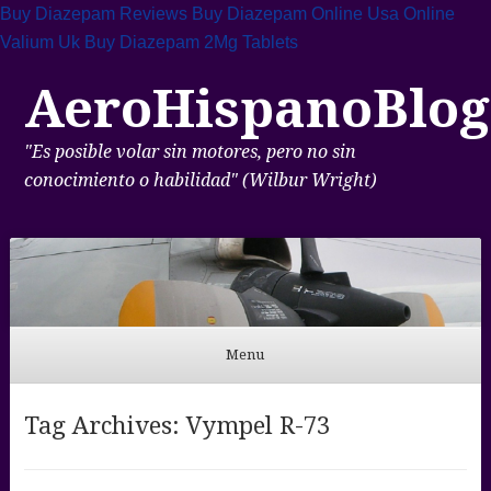
Buy Diazepam Reviews
Buy Diazepam Online Usa
Online
Valium Uk
Buy Diazepam 2Mg Tablets
AeroHispanoBlog
"Es posible volar sin motores, pero no sin
conocimiento o habilidad" (Wilbur Wright)
Menu
Skip to content
Tag Archives:
Vympel R-73