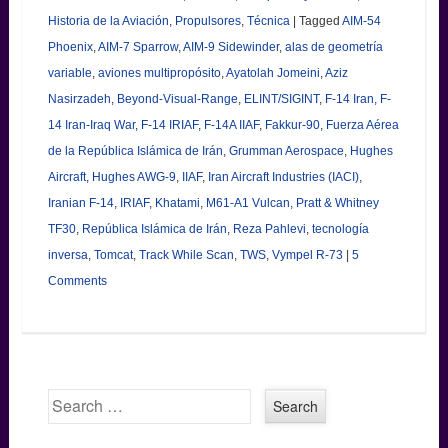
Historia de la Aviación
,
Propulsores
,
Técnica
|
Tagged
AIM-54
Phoenix
,
AIM-7 Sparrow
,
AIM-9 Sidewinder
,
alas de geometría
variable
,
aviones multipropósito
,
Ayatolah Jomeini
,
Aziz
Nasirzadeh
,
Beyond-Visual-Range
,
ELINT/SIGINT
,
F-14 Iran
,
F-
14 Iran-Iraq War
,
F-14 IRIAF
,
F-14A IIAF
,
Fakkur-90
,
Fuerza Aérea
de la República Islámica de Irán
,
Grumman Aerospace
,
Hughes
Aircraft
,
Hughes AWG-9
,
IIAF
,
Iran Aircraft Industries (IACI)
,
Iranian F-14
,
IRIAF
,
Khatami
,
M61-A1 Vulcan
,
Pratt & Whitney
TF30
,
República Islámica de Irán
,
Reza Pahlevi
,
tecnología
inversa
,
Tomcat
,
Track While Scan
,
TWS
,
Vympel R-73
|
5
Comments
Search