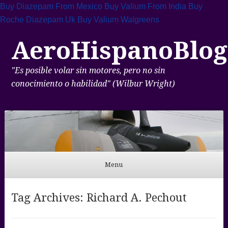
Buy Diazepam From Mexico
Buy Valium From India
Buy
Roche Diazepam Uk
Buy Valium Walgreens
AeroHispanoBlog
"Es posible volar sin motores, pero no sin
conocimiento o habilidad" (Wilbur Wright)
Menu
Skip to content
Tag Archives:
Richard A. Pechout