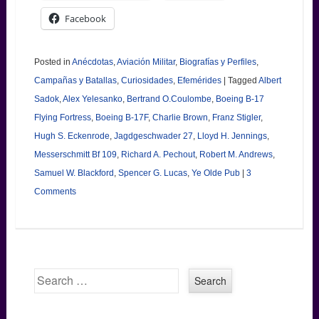
Facebook
Posted in
Anécdotas
,
Aviación Militar
,
Biografías y Perfiles
,
Campañas y Batallas
,
Curiosidades
,
Efemérides
|
Tagged
Albert
Sadok
,
Alex Yelesanko
,
Bertrand O.Coulombe
,
Boeing B-17
Flying Fortress
,
Boeing B-17F
,
Charlie Brown
,
Franz Stigler
,
Hugh S. Eckenrode
,
Jagdgeschwader 27
,
Lloyd H. Jennings
,
Messerschmitt Bf 109
,
Richard A. Pechout
,
Robert M. Andrews
,
Samuel W. Blackford
,
Spencer G. Lucas
,
Ye Olde Pub
|
3
Comments
Search