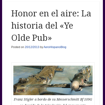
Honor en el aire: La
historia del «Ye
Olde Pub»
Posted on
20/12/2013
by
AeroHispanoBlog
Franz Stigler a bordo de su Messerschmitt Bf 109G