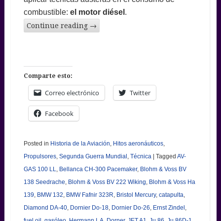
combustible:
el motor diésel
.
Continue reading
→
Comparte esto:
Correo electrónico
Twitter
Facebook
Posted in
Historia de la Aviación
,
Hitos aeronáuticos
,
Propulsores
,
Segunda Guerra Mundial
,
Técnica
|
Tagged
AV-
GAS 100 LL
,
Bellanca CH-300 Pacemaker
,
Blohm & Voss BV
138 Seedrache
,
Blohm & Voss BV 222 Wiking
,
Blohm & Voss Ha
139
,
BMW 132
,
BMW Fafnir 323R
,
Bristol Mercury
,
catapulta
,
Diamond DA-40
,
Dornier Do-18
,
Dornier Do-26
,
Ernst Zindel
,
fuel oil
,
gasóleo
,
Hermann I. A. Dorner
,
JET A1
,
Ju 86
,
Ju 86D-1
,