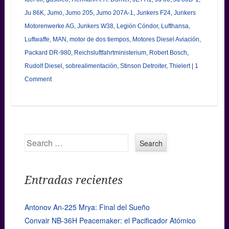
Ju 86K
,
Jumo
,
Jumo 205
,
Jumo 207A-1
,
Junkers F24
,
Junkers
Motorenwerke AG
,
Junkers W38
,
Legión Cóndor
,
Lufthansa
,
Luftwaffe
,
MAN
,
motor de dos tiempos
,
Motores Diesel Aviación
,
Packard DR-980
,
Reichsluftfahrtministerium
,
Robert Bosch
,
Rudolf Diesel
,
sobrealimentación
,
Stinson Detroiter
,
Thielert
|
1
Comment
Search
Entradas recientes
Antonov An-225 Mrya: Final del Sueño
Convair NB-36H Peacemaker: el Pacificador Atómico