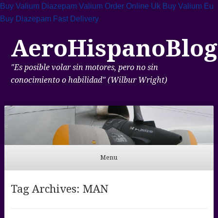
Buy Valium Diazepam
Valium Order Online Uk
Buy Valium Eu
Buy Diazepam Fast Delivery
AeroHispanoBlog
"Es posible volar sin motores, pero no sin
conocimiento o habilidad" (Wilbur Wright)
Menu
Skip to content
Tag Archives:
MAN