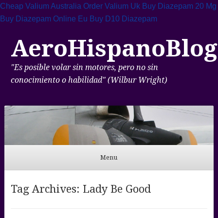
Cheap Valium Australia
Order Valium Uk
Buy Diazepam 20 Mg
Buy Diazepam Online Eu
Buy D10 Diazepam
AeroHispanoBlog
"Es posible volar sin motores, pero no sin
conocimiento o habilidad" (Wilbur Wright)
Menu
Skip to content
Tag Archives:
Lady Be Good