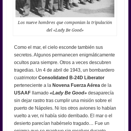
Los nueve hombres que componían la tripulación
del «Lady Be Good»
Como el mar, el cielo esconde también sus
secretos. Algunos permanecen enigmáticamente
ocultos para siempre. Otros a veces descubren
tragedias. Un 4 de abril de 1943, un bombardero
cuatrimotor
Consolidated
B-24D Liberator
perteneciente a la
Novena Fuerza Aérea
de la
USAAF
llamado
«
Lady
Be Good»
desaparecía
sin dejar rastro tras cumplir una misión sobre el
puerto de Nápoles. Ni los otros aviones lo habían
vuelto a ver, ni había sido derribado. El mar o el
desierto parecían habérselo tragado… Fue un
enigma que se mantuvo sin resolver durante