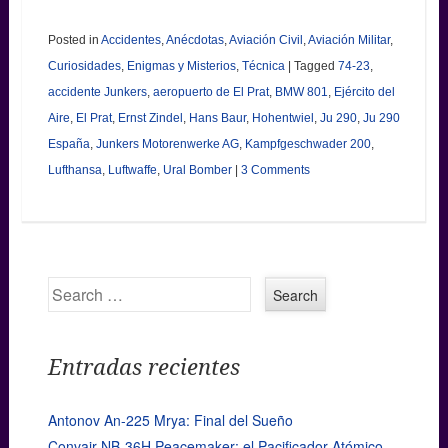
Posted in
Accidentes
,
Anécdotas
,
Aviación Civil
,
Aviación Militar
,
Curiosidades
,
Enigmas y Misterios
,
Técnica
|
Tagged
74-23
,
accidente Junkers
,
aeropuerto de El Prat
,
BMW 801
,
Ejército del
Aire
,
El Prat
,
Ernst Zindel
,
Hans Baur
,
Hohentwiel
,
Ju 290
,
Ju 290
España
,
Junkers Motorenwerke AG
,
Kampfgeschwader 200
,
Lufthansa
,
Luftwaffe
,
Ural Bomber
|
3 Comments
Search
Entradas recientes
Antonov An-225 Mrya: Final del Sueño
Convair NB-36H Peacemaker: el Pacificador Atómico