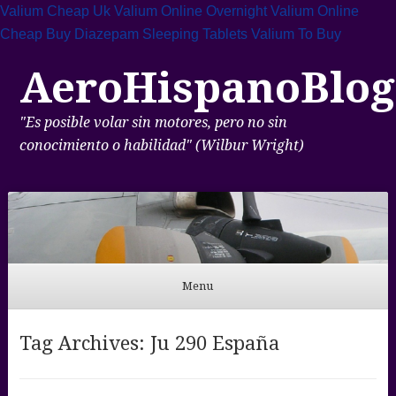
Valium Cheap Uk
Valium Online Overnight
Valium Online
Cheap
Buy Diazepam Sleeping Tablets
Valium To Buy
AeroHispanoBlog
"Es posible volar sin motores, pero no sin
conocimiento o habilidad" (Wilbur Wright)
Menu
Skip to content
Tag Archives:
Ju 290 España