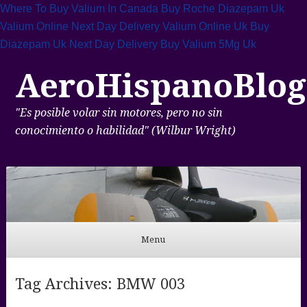
Where To Buy Valium In Canada
Buy Roche Diazepam Uk
Valium Online Next Day Delivery
Valium Online Uk
Buy
Diazepam Uk Next Day Delivery
Buy Valium 5Mg Uk
AeroHispanoBlog
"Es posible volar sin motores, pero no sin
conocimiento o habilidad" (Wilbur Wright)
Menu
Skip to content
Tag Archives:
BMW 003