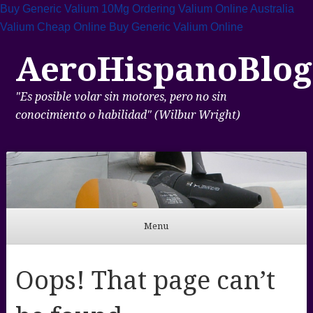
Buy Generic Valium 10Mg
Ordering Valium Online Australia
Valium Cheap Online
Buy Generic Valium Online
AeroHispanoBlog
"Es posible volar sin motores, pero no sin
conocimiento o habilidad" (Wilbur Wright)
Menu
Skip to content
Oops! That page can’t